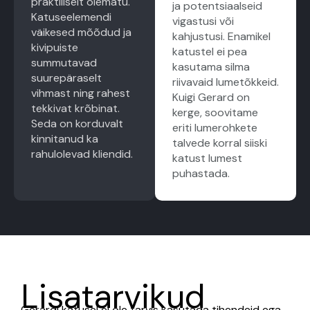
praktiliselt olematu.
ja potentsiaalseid
Katuseelemendi
vigastusi või
väikesed mõõdud ja
kahjustusi. Enamikel
kivipuiste
katustel ei pea
summutavad
kasutama silma
suurepäraselt
riivavaid lumetõkkeid.
vihmast ning rahest
Kuigi Gerard on
tekkivat krõbinat.
kerge, soovitame
Seda on korduvalt
eriti lumerohkete
kinnitanud ka
talvede korral siiski
rahulolevad kliendid.
katust lumest
puhastada.
Lisatarvikud
Gerardi katusel ei ole tarvis kasutada tihendeid ega