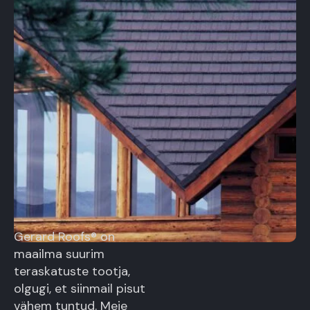
Gerard Roofs® on
maailma suurim
teraskatuste tootja,
olgugi, et siinmail pisut
vähem tuntud. Meie