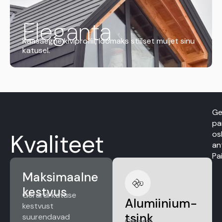
Eleganta
Kaasaegne kiviprofiil, loomaks stiilset muljet sinu
katusel.
Ge
pa
os
Kvaliteet
an
Pa
Maksimaalne
kestvus
Gerardi katuse
Alumiinium-
kestvust
tsink
suurendavad
Gerardi