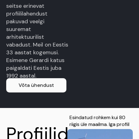
seitse erinevat
profiililahendust
pakuvad veelgi
suuremat
arhitektuurilist
vabadust. Meil on Eestis
33 aastat kogemusi.
Esimene Gerardi katus
paigaldati Eestis juba
1992 aastal.
Võta ühendust
Esindatud rohkem kui 80
riigis üle maailma. Iga profiil
Profiilid
on kujundatud jäljendama
traditisioonilisi katusestiile