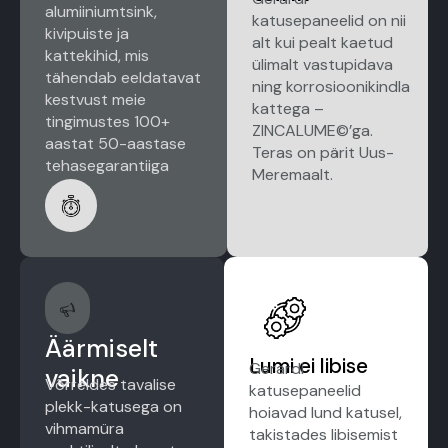
alumiiniumtsink,
katusepaneelid on nii
kivipuiste ja
alt kui pealt kaetud
kattekihid, mis
ülimalt vastupidava
tähendab eeldatavat
ning korrosioonikindla
kestvust meie
kattega –
tingimustes 100+
ZINCALUME©’ga.
aastat 50-aastase
Teras on pärit Uus-
tehasegarantiiga
Meremaalt.
Äärmiselt
Lumi ei libise
Gerardi
vaikne
Võrreldes tavalise
katusepaneelid
plekk-katusega on
hoiavad lund katusel,
vihmamüra
takistades libisemist