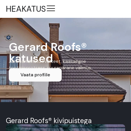
HEAKATUS
Gerard Roofs®
katused
Järeleandmatu kvaliteet, kaasaegne
tootmisprotsess, suurepärane välimus
Vaata profiile
Gerard Roofs® kivipuistega
teraskatuste müük Eestis