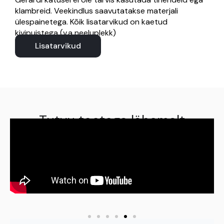
klambreid. Veekindlus saavutatakse materjali
ülespainetega. Kõik lisatarvikud on kaetud
kivipuistega (v.a neeluplekk)
Lisatarvikud
Tutvu tootega lähemalt