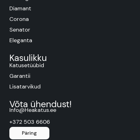
Diamant
Corona
Senator
Eleganta
Kasulikku
Katusetüübid
Garantii
Lisatarvikud
Võta ühendust!
Info@Heakatus.ee
+372 503 6606
Päring